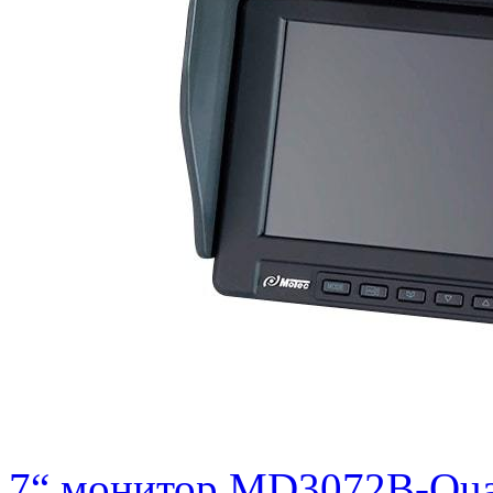
7“ монитор MD3072B-Qu